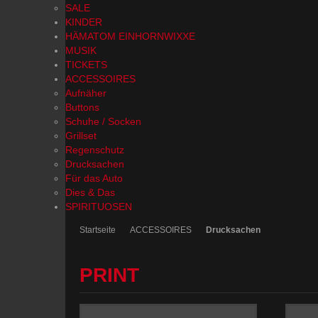
SALE
KINDER
HÄMATOM EINHORNWIXXE
MUSIK
TICKETS
ACCESSOIRES
Aufnäher
Buttons
Schuhe / Socken
Grillset
Regenschutz
Drucksachen
Für das Auto
Dies & Das
SPIRITUOSEN
Startseite
ACCESSOIRES
Drucksachen
PRINT