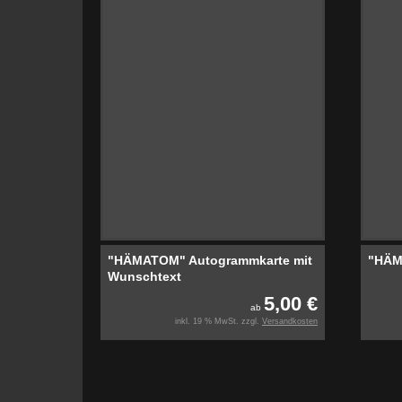
"HÄMATOM" Autogrammkarte mit
"HÄM
Wunschtext
5,00 €
ab
inkl. 19 % MwSt. zzgl.
Versandkosten