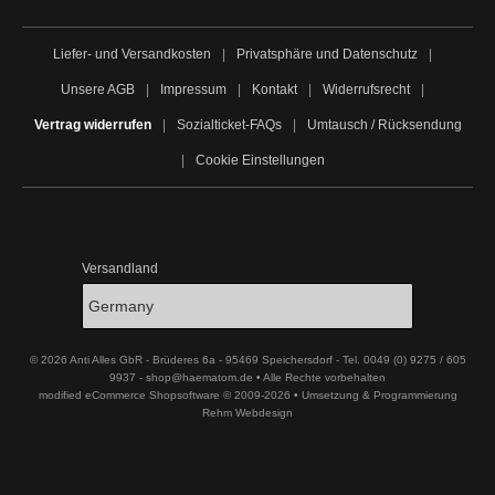
Liefer- und Versandkosten
|
Privatsphäre und Datenschutz
|
Unsere AGB
|
Impressum
|
Kontakt
|
Widerrufsrecht
|
Vertrag widerrufen
|
Sozialticket-FAQs
|
Umtausch / Rücksendung
|
Cookie Einstellungen
Versandland
© 2026 Anti Alles GbR - Brüderes 6a - 95469 Speichersdorf - Tel. 0049 (0) 9275 / 605
9937 - shop@haematom.de • Alle Rechte vorbehalten
modified eCommerce Shopsoftware © 2009-2026 • Umsetzung & Programmierung
Rehm Webdesign