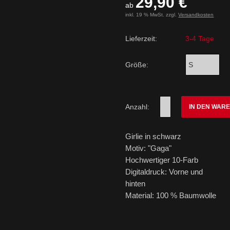
29,90 €
ab
inkl. 19 % MwSt. zzgl.
Versandkosten
Lieferzeit:
3-4 Tage
Größe:
Anzahl:
IN DEN WAR
Girlie in schwarz
Motiv: "Gaga"
Hochwertiger 10-Farb
Digitaldruck: Vorne und
hinten
Material: 100 % Baumwolle