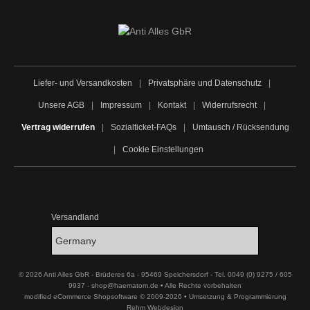
Liefer- und Versandkosten
|
Privatsphäre und Datenschutz
|
Unsere AGB
|
Impressum
|
Kontakt
|
Widerrufsrecht
|
Vertrag widerrufen
|
Sozialticket-FAQs
|
Umtausch / Rücksendung
|
Cookie Einstellungen
Versandland
© 2026 Anti Alles GbR - Brüderes 6a - 95469 Speichersdorf - Tel. 0049 (0) 9275 / 605
9937 - shop@haematom.de • Alle Rechte vorbehalten
modified eCommerce Shopsoftware © 2009-2026 • Umsetzung & Programmierung
Rehm Webdesign