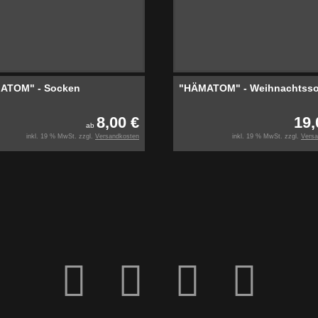
ATOM" - Socken
"HÄMATOM" - Weihnachtss
8,00 €
19,
ab
inkl. 19 % MwSt. zzgl.
Versandkosten
inkl. 19 % MwSt. zzgl.
Versa