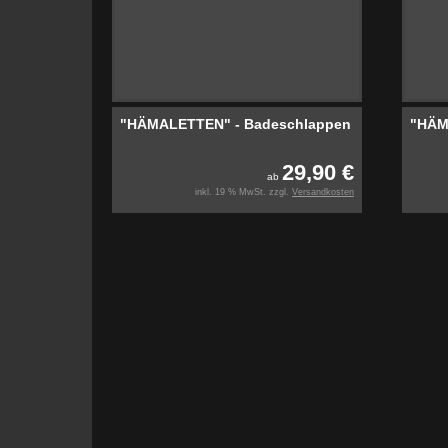
"HÄMALETTEN" - Badeschlappen
"HÄM
29,90 €
ab
inkl. 19 % MwSt. zzgl.
Versandkosten