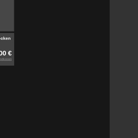
ocken
00 €
ndkosten