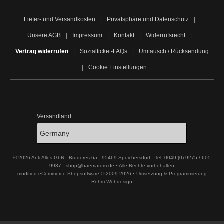
Liefer- und Versandkosten
|
Privatsphäre und Datenschutz
|
Unsere AGB
|
Impressum
|
Kontakt
|
Widerrufsrecht
|
Vertrag widerrufen
|
Sozialticket-FAQs
|
Umtausch / Rücksendung
|
Cookie Einstellungen
Versandland
© 2026 Anti Alles GbR - Brüderes 6a - 95469 Speichersdorf - Tel. 0049 (0) 9275 / 605
9937 - shop@haematom.de • Alle Rechte vorbehalten
modified eCommerce Shopsoftware © 2009-2026 • Umsetzung & Programmierung
Rehm Webdesign