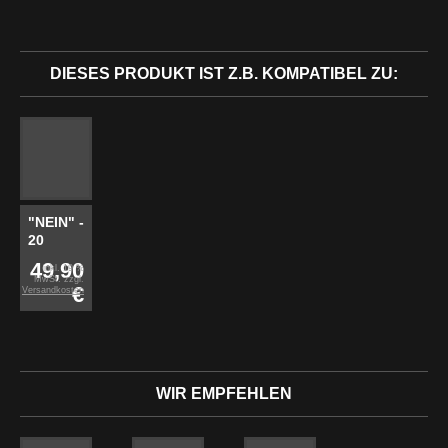
DIESES PRODUKT IST Z.B. KOMPATIBEL ZU:
"NEIN" -
20
Jahre
49,90
inkl. 19 %
Re-
MwSt. zzgl.
€
Versandkosten
Mastered
Vinyl
Edition
WIR EMPFEHLEN