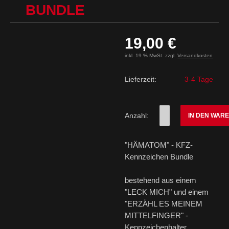
BUNDLE
19,00 €
inkl. 19 % MwSt. zzgl.
Versandkosten
Lieferzeit:
3-4 Tage
Anzahl:
IN DEN WAR
"HÄMATOM" - KFZ-
Kennzeichen Bundle
bestehend aus einem
"LECK MICH" und einem
"ERZÄHL ES MEINEM
MITTELFINGER" -
Kennzeichenhalter