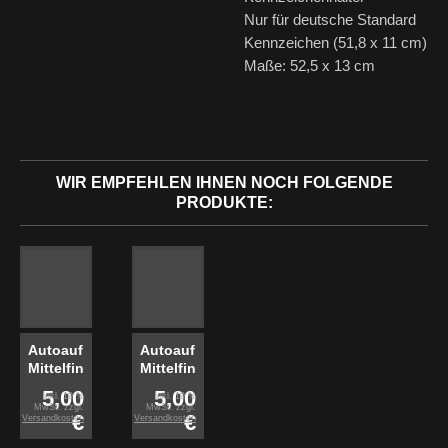
Nur für deutsche Standard
Kennzeichen (51,8 x 11 cm)
Maße: 52,5 x 13 cm
WIR EMPFEHLEN IHNEN NOCH FOLGENDE
PRODUKTE:
Autoaufkleber
Autoaufkleber
Mittelfinger
Mittelfinger
-
- weiß
5,00
5,00
inkl. 19 %
inkl. 19 %
schwarz
MwSt. zzgl.
MwSt. zzgl.
€
€
Versandkosten
Versandkosten