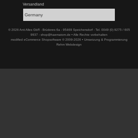
Versandland
© 2026 Anti Alles GbR - Brüderes 6a - 95469 Speichersdorf - Tel. 0049 (0) 9275 / 605
9937 - shop@haematom.de • Alle Rechte vorbehalten
modified eCommerce Shopsoftware © 2009-2026 • Umsetzung & Programmierung
Rehm Webdesign