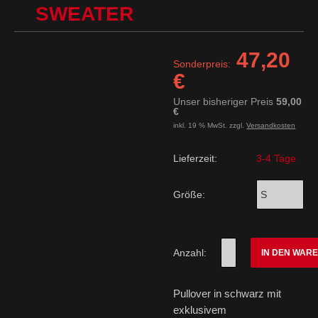
SWEATER
47,20
Sonderpreis:
€
Unser bisheriger Preis
59,00
€
inkl. 19 % MwSt. zzgl.
Versandkosten
Lieferzeit:
3-4 Tage
Größe:
Anzahl:
IN DEN WAR
Pullover in schwarz mit
exklusivem