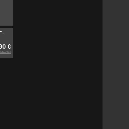
" -
90 €
ndkosten