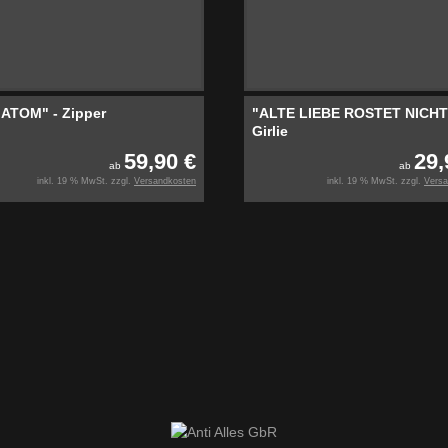
ATOM" - Zipper
"ALTE LIEBE ROSTET NICHT
Girlie
59,90 €
29,
ab
ab
inkl. 19 % MwSt. zzgl.
Versandkosten
inkl. 19 % MwSt. zzgl.
Versa