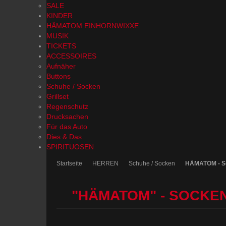
SALE
KINDER
HÄMATOM EINHORNWIXXE
MUSIK
TICKETS
ACCESSOIRES
Aufnäher
Buttons
Schuhe / Socken
Grillset
Regenschutz
Drucksachen
Für das Auto
Dies & Das
SPIRITUOSEN
Startseite
HERREN
Schuhe / Socken
HÄMATOM - S
"HÄMATOM" - SOCKE