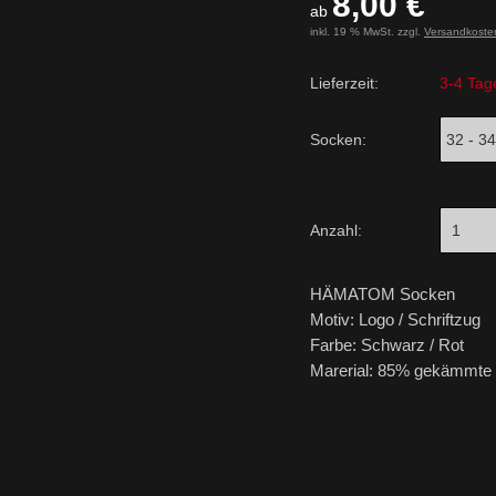
8,00 €
ab
inkl. 19 % MwSt. zzgl.
Versandkoste
Lieferzeit:
3-4 Tag
Socken:
Anzahl:
HÄMATOM Socken
Motiv: Logo / Schriftzug
Farbe: Schwarz / Rot
Marerial: 85% gekämmte