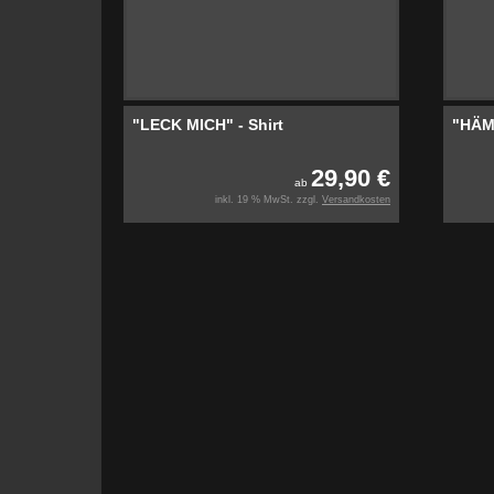
"LECK MICH" - Shirt
"HÄM
29,90 €
ab
inkl. 19 % MwSt. zzgl.
Versandkosten