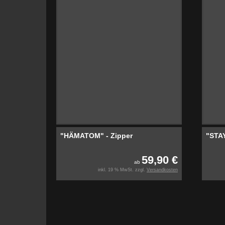
"HÄMATOM" - Zipper
"STA
59,90 €
ab
inkl. 19 % MwSt. zzgl.
Versandkosten