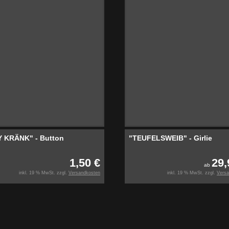
Y KRÄNK" - Button
"TEUFELSWEIB" - Girlie
1,50 €
29,
ab
inkl. 19 % MwSt. zzgl.
Versandkosten
inkl. 19 % MwSt. zzgl.
Versa