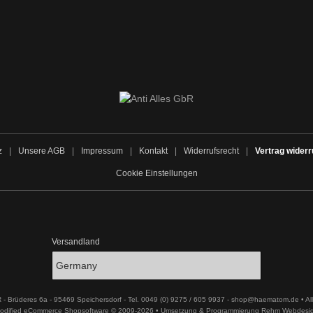
z
|
Unsere AGB
|
Impressum
|
Kontakt
|
Widerrufsrecht
|
Vertrag widerr
Cookie Einstellungen
Versandland
R - Brüderes 6a - 95469 Speichersdorf - Tel. 0049 (0) 9275 / 605 9937 - shop@haematom.de • Al
odified eCommerce Shopsoftware © 2009-2026 • Umsetzung & Programmierung Rehm Webdesi