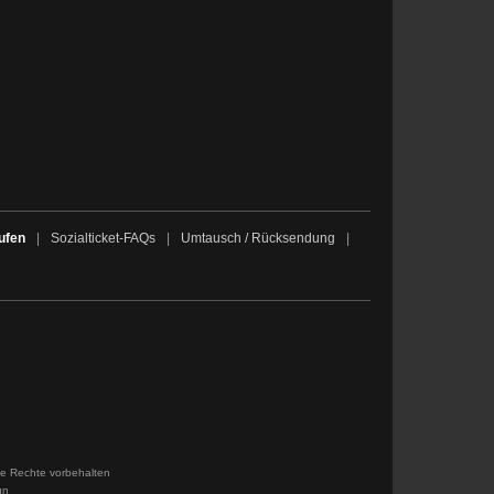
ufen
|
Sozialticket-FAQs
|
Umtausch / Rücksendung
|
le Rechte vorbehalten
gn