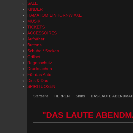
SALE
KINDER
HÄMATOM EINHORNWIXXE
MUSIK
TICKETS
ACCESSOIRES
Aufnäher
Buttons
Schuhe / Socken
Grillset
Regenschutz
Drucksachen
Für das Auto
Dies & Das
SPIRITUOSEN
Startseite
HERREN
Shirts
DAS LAUTE ABENDMAHL 
"DAS LAUTE ABENDMA