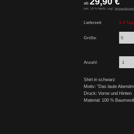
29,90 €
ab
inkl. 19 % MwSt. zzgl.
Versandkoste
Lieferzeit:
3-4 Tag
Größe:
Anzahl:
Shirt in schwarz
Motiv: "Das laute Abendm
Druck: Vorne und Hinten
Material: 100 % Baumwol