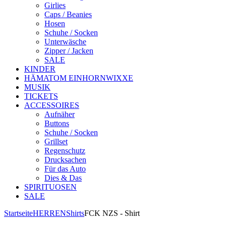
Girlies
Caps / Beanies
Hosen
Schuhe / Socken
Unterwäsche
Zipper / Jacken
SALE
KINDER
HÄMATOM EINHORNWIXXE
MUSIK
TICKETS
ACCESSOIRES
Aufnäher
Buttons
Schuhe / Socken
Grillset
Regenschutz
Drucksachen
Für das Auto
Dies & Das
SPIRITUOSEN
SALE
Startseite
HERREN
Shirts
FCK NZS - Shirt