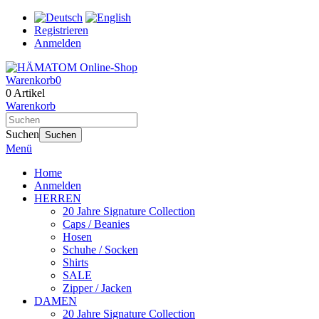
Registrieren
Anmelden
Warenkorb
0
0 Artikel
Warenkorb
Suchen
Suchen
Menü
Home
Anmelden
HERREN
20 Jahre Signature Collection
Caps / Beanies
Hosen
Schuhe / Socken
Shirts
SALE
Zipper / Jacken
DAMEN
20 Jahre Signature Collection