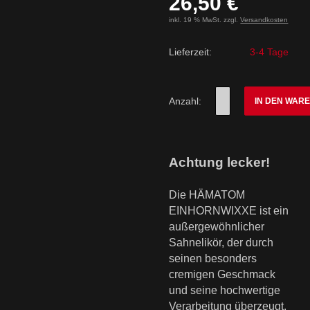
26,50 €
inkl. 19 % MwSt. zzgl.
Versandkosten
Lieferzeit:
3-4 Tage
Anzahl:
IN DEN WAR
Achtung lecker!
Die HÄMATOM
EINHORNWIXXE ist ein
außergewöhnlicher
Sahnelikör, der durch
seinen besonders
cremigen Geschmack
und seine hochwertige
Verarbeitung überzeugt.