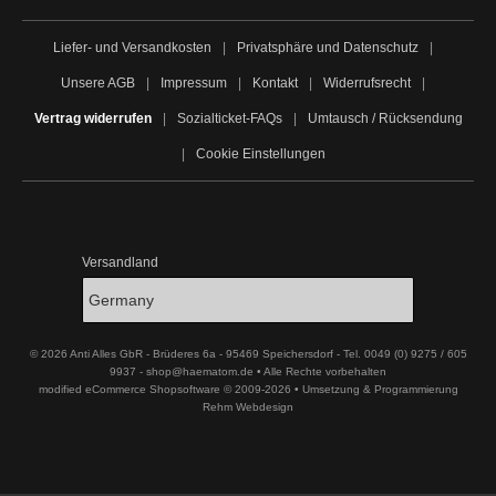
Liefer- und Versandkosten
|
Privatsphäre und Datenschutz
|
Unsere AGB
|
Impressum
|
Kontakt
|
Widerrufsrecht
|
Vertrag widerrufen
|
Sozialticket-FAQs
|
Umtausch / Rücksendung
|
Cookie Einstellungen
Versandland
© 2026 Anti Alles GbR - Brüderes 6a - 95469 Speichersdorf - Tel. 0049 (0) 9275 / 605
9937 - shop@haematom.de • Alle Rechte vorbehalten
modified eCommerce Shopsoftware © 2009-2026 • Umsetzung & Programmierung
Rehm Webdesign