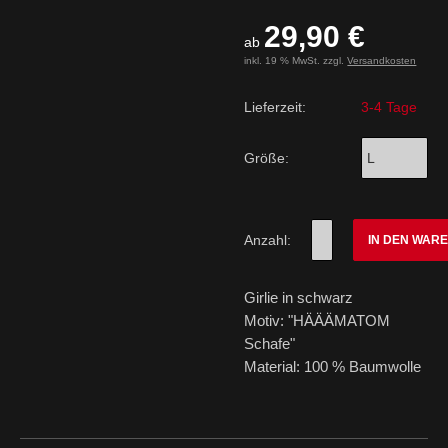
29,90 €
ab
inkl. 19 % MwSt. zzgl.
Versandkosten
Lieferzeit:
3-4 Tage
Größe:
Anzahl:
IN DEN WAR
Girlie in schwarz
Motiv: "HÄÄÄMATOM
Schafe"
Material: 100 % Baumwolle