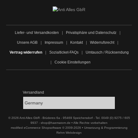
Liefer- und Versandkosten
|
Privatsphäre und Datenschutz
|
Unsere AGB
|
Impressum
|
Kontakt
|
Widerrufsrecht
|
Vertrag widerrufen
|
Sozialticket-FAQs
|
Umtausch / Rücksendung
|
Cookie Einstellungen
Versandland
© 2026 Anti Alles GbR - Brüderes 6a - 95469 Speichersdorf - Tel. 0049 (0) 9275 / 605
9937 - shop@haematom.de • Alle Rechte vorbehalten
modified eCommerce Shopsoftware © 2009-2026 • Umsetzung & Programmierung
Rehm Webdesign