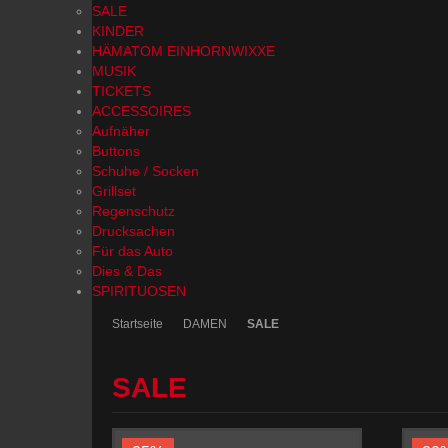
SALE
KINDER
HÄMATOM EINHORNWIXXE
MUSIK
TICKETS
ACCESSOIRES
Aufnäher
Buttons
Schuhe / Socken
Grillset
Regenschutz
Drucksachen
Für das Auto
Dies & Das
SPIRITUOSEN
Startseite
DAMEN
SALE
SALE