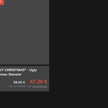
%
VY CHRISTMAS" - Ugly
tmas Sweater
47,20 €
59,00 €
inkl. 19 % MwSt. zzgl.
Versandkosten