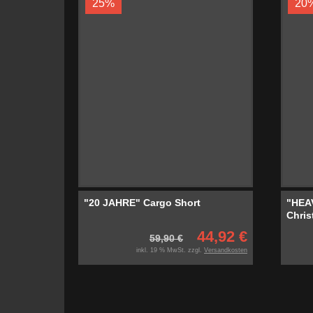
25%
20
"20 JAHRE" Cargo Short
"HEA
Chris
44,92 €
59,90 €
inkl. 19 % MwSt. zzgl.
Versandkosten